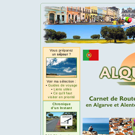
Vous préparez
un
séjour
?
Voir ma sélection :
•
Guides de voyage
•
Liens utiles
•
Ce qu'il faut
visiter en priorité
Chronique
d'un Instant