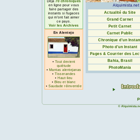
Déjà
70 chroniques
en ligne pour vous
Alquimista.net
faire partager des
Allez à l'Introducti
Actualité du Site
instants si fugaces
qui m'ont fait aimer
Grand Carnet
ce pays.
Voir les Archives
Petit Carnet
En Alentejo
Carnet Public
Chronique d'un Instan
Photo d'un Instant
Pages & Courrier des Lec
Bahia, Brasil
•
Tout devient
quiétude
PhotoMania
•
Mantas alentejanas
•
Tisserandes
•
Haut-lieu
•
Bleu et blanc
•
Saudade réinventée
P
© Alquimista.ne