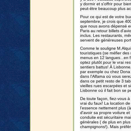
y dormir et s'offrir pour bi
peut-être beaucoup plus acc
Pour ce qui est de votre bu
septembre, je crois que 4000
que nous avons dépensé en 
Paris au retour billets d'avi
inclus. Les restaurants, mê
servent de généreuses port
Comme le souligne M.Alquimi
touristiques (se méfier des 
menus en 12 langues...en fa
optez plutôt pour le vrai re
sentiers battus! À Lisbonne, 
par exemple ou chez Dona J
dans l'Alfama où vous ser
dans ce petit resto de 3 ta
vieilles rues escarpées et 
Lisbonne où il fait bon se p
De toute façon, fiez-vous à 
vrai du faux! La location d
l'essence nettement plus (à 
d'avoir sa propre voiture e
conduite est sécuritaire ma
générales ( de plus en pl
champignons!). Mais préfére