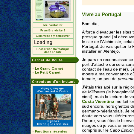
Vivre au Portugal
Bom dia,
Me contacter
Première visite ?
A force d'évacuer les sites
Comment s'y retrouver
presque quand j'ai découver
le site de l'Alchimiste, celui
Loading
Portugal. Je vais quitter l
Recherche thématique
installer en Alentejo.
dans le Site
Je pars en reconnaissance 
port d'attache qui sera sans
·
Le Grand Carnet
contact de l'eau de mer). J
·
Le Petit Carnet
monte
à ma convenance o
tomate, un peu de
presunt
J'étais très axé sur la régi
Voyage, voyage,
de Milfontes
(le bougainvill
d'un instant à l'autre
vient), mais la lecture de v
Costa Vicentina
me fait lo
sud encore, hors ghettos d
germano-néerlandais. Je re
doute vers vous ultérieure
l'heure, vous êtes le bien
Ciganos
Chronique revisistée
nuages où je vous emmène 
compris sur le
Cabo Espich
·
Parutions récentes