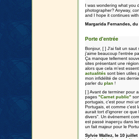
I was wondering what you do
photographer? Anyway, cong
and I hope it continues with
Margarida Fernandes, du Po
Porte d'entrée
Bonjour, [ ] J'ai fait un saut 
j'aime beaucoup l'entrée pa
Ça manque tellement souve
sites présentant une régio
alors que cela m'est essentie
actualités
sont bien utiles 
mon infidélité de ces derni
parler du
plan
!
[ ] Avant de terminer pour a
pages
"Carnet public"
son
portugais, c'est pour moi u
Portugais, et comme c'est la 
aurait tort d'ignorer ce qu
divers". Un événement com
est passé inaperçu dans les
un fait majeur pour le Port
Sylvie Wallez, le 10 juillet