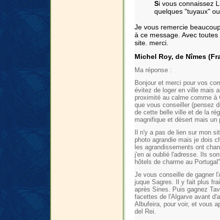
S
i vous connaissez L
quelques "tuyaux" ou
Je vous remercie beaucoup
à ce message. Avec toutes m
site. merci.
Michel Roy, de Nîmes (Fra
Ma réponse :
Bonjour et merci pour vos comm
évitez de loger en ville mais 
proximité au calme comme à Ca
que vous conseiller (pensez dè
de cette belle ville et de la r
magnifique et désert mais un 
Il n'y a pas de lien sur mon si
photo agrandie mais je dois c
les agrandissements ont chan
j'en ai oublié l'adresse. Ils 
hôtels de charme au Portugal
Je vous conseille de gagner l'
juque Sagres. Il y fait plus fr
après Sines. Puis gagnez Tavi
facettes de l'Algarve avant d'
Albufeira, pour voir, et vous 
del Rei.