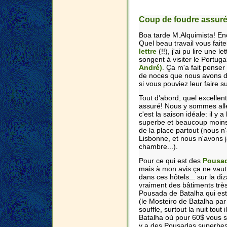
Coup de foudre assur
Boa tarde M.Alquimista! En
Quel beau travail vous faite
lettre
(!!), j'ai pu lire une
songent à visiter le Portu
André)
. Ça m'a fait penser
de noces que nous avons d
si vous pouviez leur faire su
Tout d'abord, quel excellent
assuré! Nous y sommes allé
c'est la saison idéale: il y
superbe et beaucoup moins c
de la place partout (nous n'
Lisbonne, et nous n'avons 
chambre...).
Pour ce qui est des
Pousa
mais à mon avis ça ne vaut
dans ces hôtels... sur la di
vraiment des bâtiments tr
Pousada de Batalha qui est
(le Mosteiro de Batalha par 
souffle, surtout la nuit tout
Batalha où pour 60$ vous s
y a des Pousadas superbes (