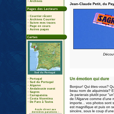
·
Archives
Jean-Claude Petit, du Pay
·
Courrier récent
·
Archives Courrier
·
Suivre mes traces
·
Page en cours
·
Autres pages
Découv
Sud du Portugal
Un émotion qui dure
·
Portugal
·
Sud du Portugal
·
Algarve
Bonjour! Qui êtes-vous? Qui
·
Andalousie ouest
beau nom de
alquimista
? E
·
Sagres
Je parierais plutôt pour "u
·
Carrapateira
de l'Algarve comme d'une 
·
Costa Vicentina
·
De Faro à Tavira
importe... vos photos sont s
est magnifique et puis on s
Accès direct aux
sincère, sous le coup d'une
dernières parutions :