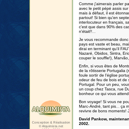
Comme j'aimerais parler pa
avec le petit pépé assis sur
mais à défaut, il est étonna
partout! Si bien qu'en sept
interlocuteur en français, 
c'est que dans 90% des cas
n'était!!...
Je vous recommande donc l
pays est vaste et beau, mai
dirai en terminant qu'il FA
Nazaré, Obidos, Sintra, Eri
couper le souffle!), Marvão
Enfin, si vous êtes de Mon
de la rôtisserie Portugalia 
foule sortir de l'église por
odeur de feu de bois et de 
Portugal. Pour un peu, vous
un coup chez Tasca, rue Dul
bonheur ce qui vous attend!
Bon voyage! Si vous ne pouv
Marc-André, tant pis... ça m'
revivre de bons moments! 
David Pankow, maintenant 
Conception & Réalisation
2002.
© Alquimista.net