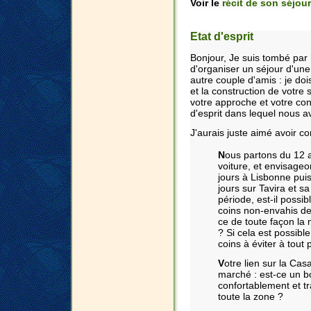
Voir le
récit de son séjour
Etat d'esprit
Bonjour, Je suis tombé par h
d'organiser un séjour d'une
autre couple d'amis : je do
et la construction de votre
votre approche et votre con
d'esprit dans lequel nous a
J'aurais juste aimé avoir co
N
ous partons du 12 
voiture, et envisage
jours à Lisbonne pui
jours sur Tavira et sa
période, est-il possib
coins non-envahis de 
ce de toute façon la
? Si cela est possible
coins à éviter à tout 
V
otre lien sur la Cas
marché : est-ce un b
confortablement et t
toute la zone ?