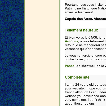
Pourtant nous vous invitons 
Patrimoine Historique Natio
soyez le bienvenu!
Capela das Artes, Alcantari
Tellement heureux
Et bien voilà, le 04/08, je
António
, je suis tellement 
retour, je ne manquerai pa
vacances qui s'annoncent p
Je vous remercie encore po
contact avec, pour moi com
Pascal
de Montpellier, le 2
Complete site
I am a 24 years old portug
your website. I hope you un
french although I can unders
website you developed about
very complete. I don't think
about those regions.