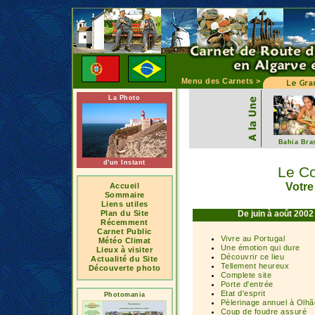
Menu des Carnets >
La Photo
Bahia Bras
d'un Instant
Le Co
Votre
Accueil
Sommaire
Liens utiles
Plan du Site
De juin à août 2002
Récemment
Carnet Public
Vivre au Portugal
Météo
Climat
Une émotion qui dure
Lieux à visiter
Découvrir ce lieu
Actualité du Site
Tellement heureux
Découverte photo
Complete site
Porte d'entrée
Etat d'esprit
Photomania
Pèlerinage annuel à Olhã
Coup de foudre assuré