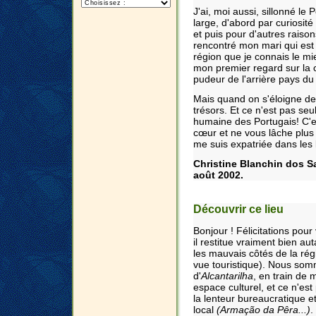
J'ai, moi aussi, sillonné le 
large, d'abord par curiosité
et puis pour d'autres raison
rencontré mon mari qui est 
région que je connais le 
mon premier regard sur la c
pudeur de l'arrière pays du
Mais quand on s'éloigne de
trésors. Et ce n'est pas se
humaine des Portugais! C'es
cœur et ne vous lâche plus 
me suis expatriée dans les
Christine Blanchin dos Sa
août 2002.
Découvrir ce lieu
Bonjour ! Félicitations pour 
il restitue vraiment bien a
les mauvais côtés de la rég
vue touristique). Nous somm
d'
Alcantarilha
, en train de 
espace culturel, et ce n'est 
la lenteur bureaucratique e
local
(Armação da Pêra...)
.